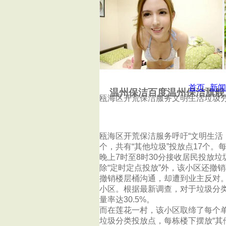
首页
汕头清洗地毯
首页
--
新闻
温州保洁百度温州保洁旗舰
瓯海区开荒保洁服务文明生活垃圾
瓯海区开荒保洁服务呼吁“文明生活
个，共有“其他垃圾”投放点17个。
晚上7时至8时30分接收居民投放垃
除“定时定点投放”外，该小区还撤
撤销楼层桶沟通，却遭到业主反对
小区。根据最新调查，对于垃圾分类
量率达30.5%。
而在莲花一村，该小区取缔了每个
垃圾分类投放点，每栋楼下摆放“其