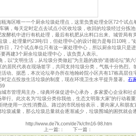
前瓯海区唯一一个厨余垃圾处理点，这里负责处理全区72个试点
运车辆，每天定时定点去试点小区收垃圾，收回的垃圾经过分拣池
肥发酵机中进行有机处理，最后有机肥从出料口出来。城管局有
垃圾，处理量约23吨/日，但处理中心的设计能力是每日10吨，“
作日，72个试点单位只有这一家处理中心，所以厨余垃圾只是
还要再建3个厨余垃圾处理中心，该负责人表示。
晚，以“文明生活，从垃圾分类做起”为主题的政协“道德论坛”第
社区的居民代表在现场签字，共同支持垃圾分类，气氛十分热烈。
活动。据悉，本次论坛举办所在地翰岭院小区共有17栋高层住宅、
定时定点投放生活垃圾的制度，现在环境卫生水平提升显著。
石
69
由城市管理局主办，绿典环保促进中心承办，多家爱心企业和社
举行。此次名为“垃圾分类你我他，生态文明靠大家”的行动着重
者拒绝使用一次性消费品。路过的市民纷纷表示，要向家人和朋友
都垃圾减量，那么垃圾总量就会逐渐减少，垃圾围城的困扰就会
http://www.de7k.com/de7k/cfm16-98.htm
上一篇:： 下一篇：