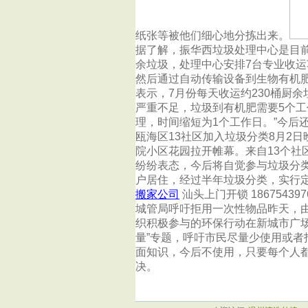
纸张等被他们细心地分拣出来。
据了解，振华西垃圾处理中心是目
余垃圾，处理中心安排7台专业收
然后通过自动传输设备到生物有机
表示，7月份每天收运约230桶厨余
严重不足，垃圾到有机肥需要5个工
理，时间缩短为1个工作日。”今后
瓯海区13社区加入垃圾分类8月2日
院小区花园拉开帷幕。来自13个
纷纷表态，今后将自觉参与垃圾分类
户居住，经过半年垃圾分类，实行
搬家公司
汕头上门开锁 186754397
城管局呼吁拒用一次性物品昨天，
织积极参与的环保行动在新城市广场
量”专题，呼吁市民尽量少使用或
面知识，今后不使用，只要每个人
决。