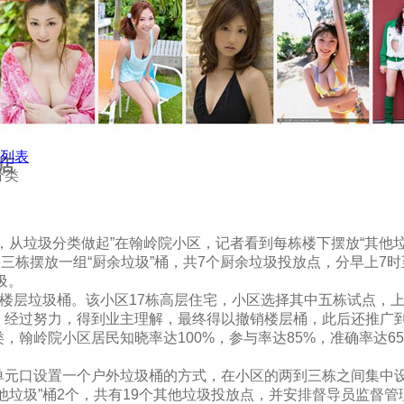
列表
店
分类
，从垃圾分类做起”在翰岭院小区，记者看到每栋楼下摆放“其他垃
每三栋摆放一组“厨余垃圾”桶，共7个厨余垃圾投放点，分早上7时
圾。
销楼层垃圾桶。该小区17栋高层住宅，小区选择其中五栋试点，
。经过努力，得到业主理解，最终得以撤销楼层桶，此后还推广
，翰岭院小区居民知晓率达100%，参与率达85%，准确率达6
单元口设置一个户外垃圾桶的方式，在小区的两到三栋之间集中
他垃圾”桶2个，共有19个其他垃圾投放点，并安排督导员监督管