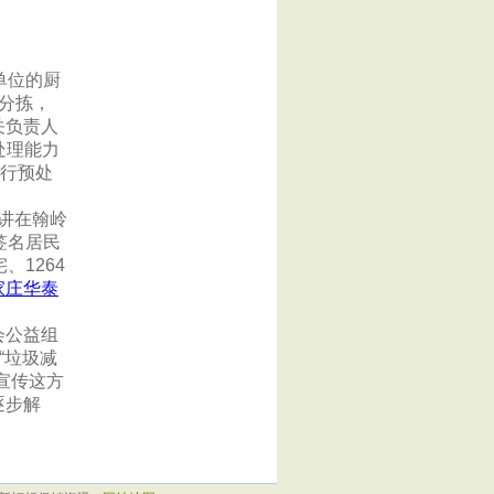
单位的厨
分拣，
关负责人
处理能力
进行预处
六讲在翰岭
签名居民
1264
家庄华泰
会公益组
“垃圾减
宣传这方
逐步解