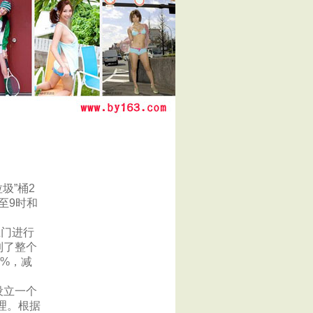
圾”桶2
至9时和
上门进行
到了整个
5%，减
设立一个
理。根据